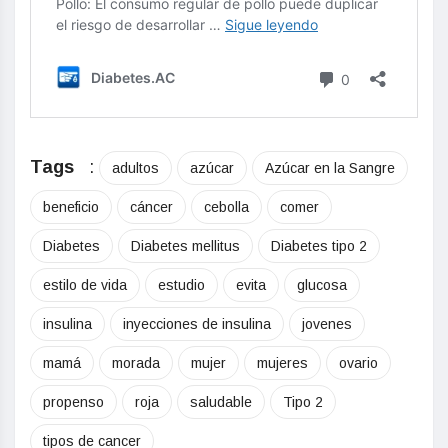
Tags
:
adultos
azúcar
Azúcar en la Sangre
beneficio
cáncer
cebolla
comer
Diabetes
Diabetes mellitus
Diabetes tipo 2
estilo de vida
estudio
evita
glucosa
insulina
inyecciones de insulina
jovenes
mamá
morada
mujer
mujeres
ovario
propenso
roja
saludable
Tipo 2
tipos de cancer