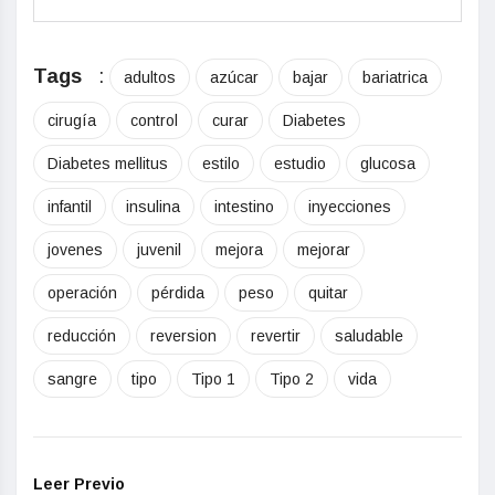
Tags
:
adultos
azúcar
bajar
bariatrica
cirugía
control
curar
Diabetes
Diabetes mellitus
estilo
estudio
glucosa
infantil
insulina
intestino
inyecciones
jovenes
juvenil
mejora
mejorar
operación
pérdida
peso
quitar
reducción
reversion
revertir
saludable
sangre
tipo
Tipo 1
Tipo 2
vida
Leer Previo