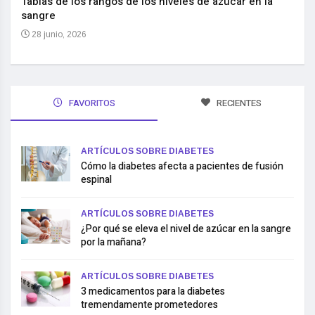
reem
,
Tablas de los rangos de los niveles de azúcar en la
sangre
10 
28 junio, 2026
FAVORITOS
RECIENTES
ARTÍCULOS SOBRE DIABETES
Cómo la diabetes afecta a pacientes de fusión
espinal
ARTÍCULOS SOBRE DIABETES
¿Por qué se eleva el nivel de azúcar en la sangre
por la mañana?
ARTÍCULOS SOBRE DIABETES
3 medicamentos para la diabetes
tremendamente prometedores