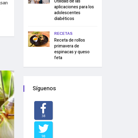
Utilidad de las
asan
aplicaciones para los
s
adolescentes
diabéticos
RECETAS
Receta de rollos
primavera de
espinacas y queso
feta
Síguenos
38
98