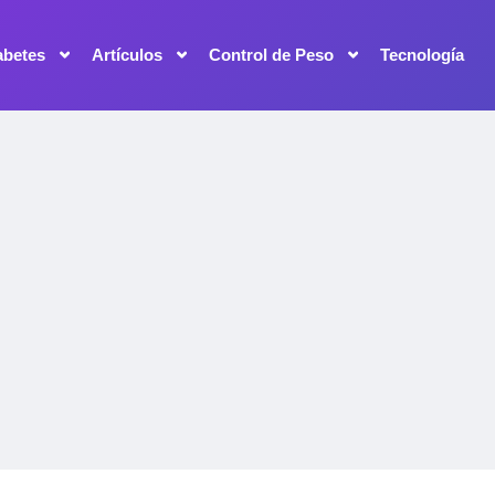
abetes
Artículos
Control de Peso
Tecnología