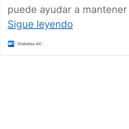
puede ayudar a mantener 
La
Sigue leyendo
comprensión
de
los
Diabetes.AC
peligros
ocultos
de
la
diabetes