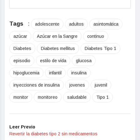
Tags
:
adolescente
adultos
asintomática
azúcar
Azúcar en la Sangre
continuo
Diabetes
Diabetes mellitus
Diabetes Tipo 1
episodio
estilo de vida
glucosa
hipoglucemia
infantil
insulina
inyecciones de insulina
jovenes
juvenil
monitor
monitoreo
saludable
Tipo 1
Leer Previo
Revertir la diabetes tipo 2 sin medicamentos