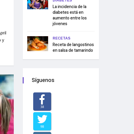
DIABETES
La incidencia de la
diabetes está en
aumento entre los
jóvenes
pril
RECETAS
o y
Receta de langostinos
en salsa de tamarindo
Síguenos
38
98