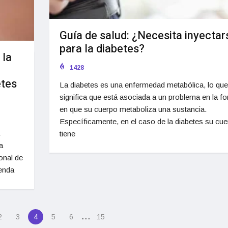
Guía de salud: ¿Necesita inyectar
para la diabetes?
 la
1428
etes
La diabetes es una enfermedad metabólica, lo que
significa que está asociada a un problema en la f
en que su cuerpo metaboliza una sustancia.
Específicamente, en el caso de la diabetes su cu
tiene
a
ional de
enda
…
2
3
4
5
6
15