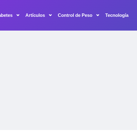
abetes
Artículos
Control de Peso
Tecnología