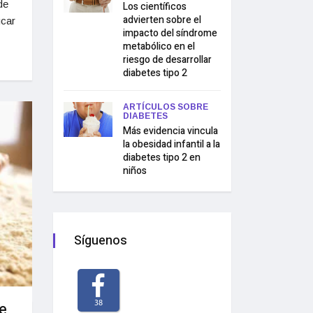
de
Los científicos
advierten sobre el
úcar
impacto del síndrome
metabólico en el
riesgo de desarrollar
diabetes tipo 2
ARTÍCULOS SOBRE
DIABETES
Más evidencia vincula
la obesidad infantil a la
diabetes tipo 2 en
niños
Síguenos
e
38