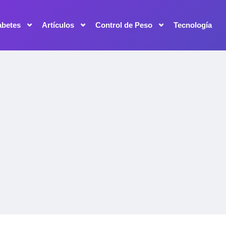
abetes
Artículos
Control de Peso
Tecnología