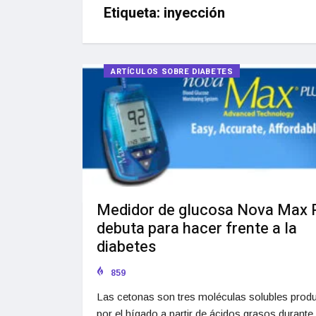
Etiqueta:
inyección
ARTÍCULOS SOBRE DIABETES
Medidor de glucosa Nova Max 
debuta para hacer frente a la
diabetes
859
Las cetonas son tres moléculas solubles prod
por el hígado a partir de ácidos grasos durante