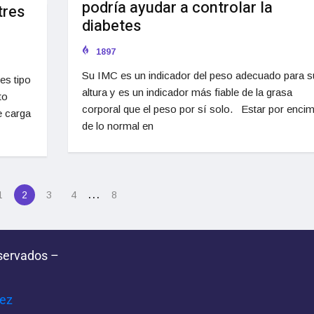
podría ayudar a controlar la
tres
diabetes
1897
Su IMC es un indicador del peso adecuado para s
es tipo
altura y es un indicador más fiable de la grasa
to
corporal que el peso por sí solo. Estar por enci
e carga
de lo normal en
…
1
2
3
4
8
servados –
pez