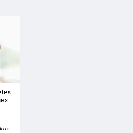
etes
nes
to en