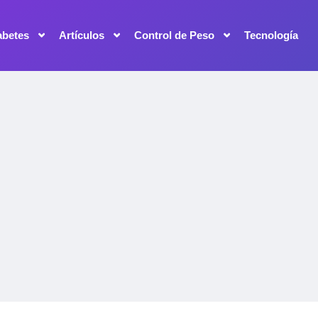
abetes
Artículos
Control de Peso
Tecnología