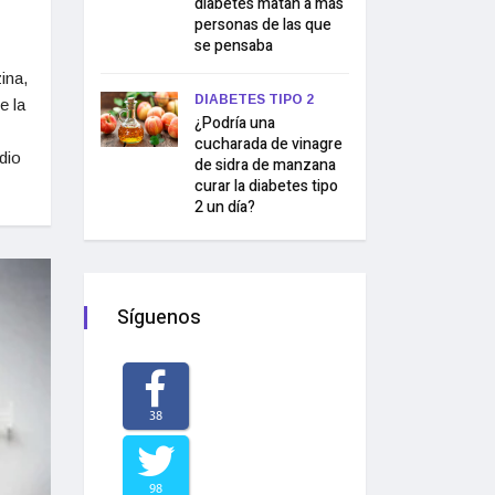
diabetes matan a más
personas de las que
se pensaba
ina,
DIABETES TIPO 2
e la
¿Podría una
cucharada de vinagre
dio
de sidra de manzana
curar la diabetes tipo
2 un día?
Síguenos
38
98