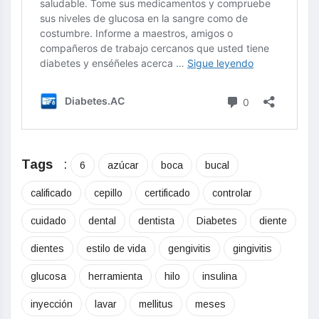
Tags
:
6
azúcar
boca
bucal
calificado
cepillo
certificado
controlar
cuidado
dental
dentista
Diabetes
diente
dientes
estilo de vida
gengivitis
gingivitis
glucosa
herramienta
hilo
insulina
inyección
lavar
mellitus
meses