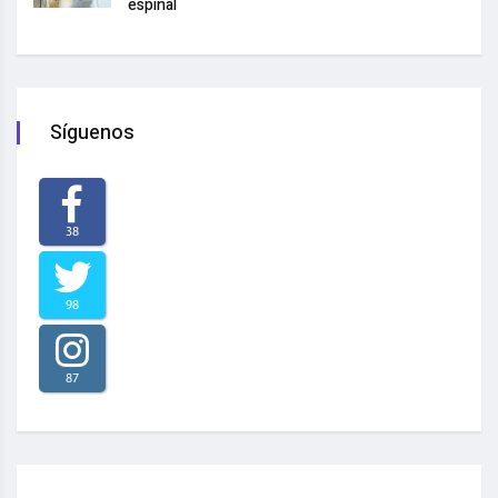
espinal
Síguenos
38
98
87