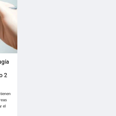
ugía
o 2
tienen
creas
r el