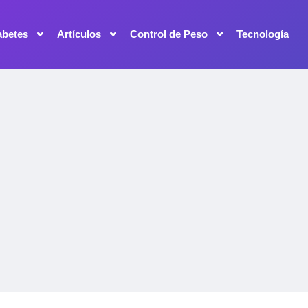
abetes
Artículos
Control de Peso
Tecnología