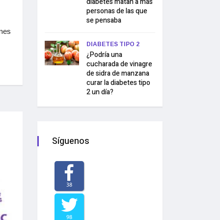
diabetes matan a más
personas de las que
se pensaba
ones
DIABETES TIPO 2
¿Podría una
cucharada de vinagre
de sidra de manzana
curar la diabetes tipo
2 un día?
Síguenos
38
98