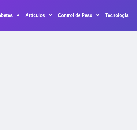
abetes
Artículos
Control de Peso
Tecnología