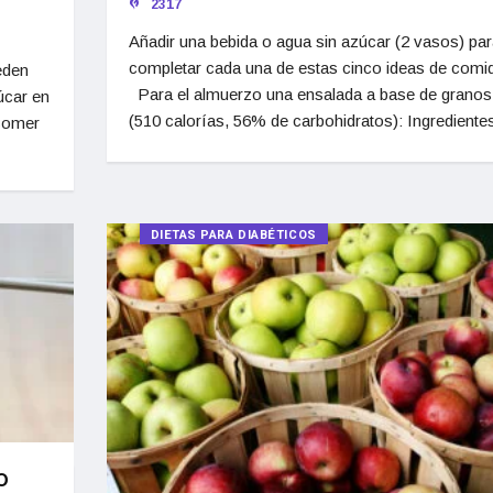
2317
Añadir una bebida o agua sin azúcar (2 vasos) par
completar cada una de estas cinco ideas de comi
eden
Para el almuerzo una ensalada a base de granos
úcar en
(510 calorías, 56% de carbohidratos): Ingredientes
 Comer
DIETAS PARA DIABÉTICOS
o