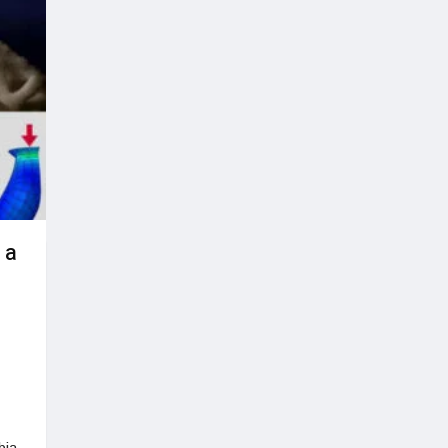
 a
bia