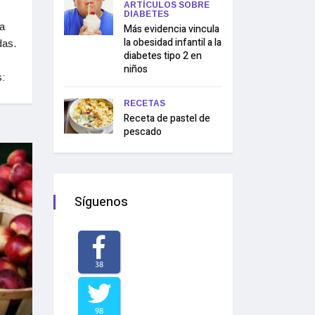
ARTÍCULOS SOBRE
DIABETES
a
Más evidencia vincula
la obesidad infantil a la
das.
diabetes tipo 2 en
niños
:
RECETAS
Receta de pastel de
pescado
Síguenos
38
98