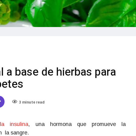
 a base de hierbas para
betes
3 minute read
a
la insulina
, una hormona que promueve la
n la sangre.