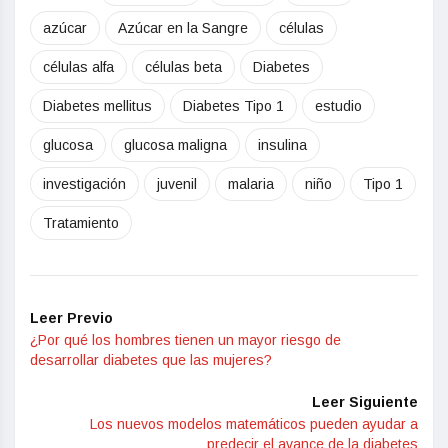
azúcar
Azúcar en la Sangre
células
células alfa
células beta
Diabetes
Diabetes mellitus
Diabetes Tipo 1
estudio
glucosa
glucosa maligna
insulina
investigación
juvenil
malaria
niño
Tipo 1
Tratamiento
Leer Previo
¿Por qué los hombres tienen un mayor riesgo de
desarrollar diabetes que las mujeres?
Leer Siguiente
Los nuevos modelos matemáticos pueden ayudar a
predecir el avance de la diabetes