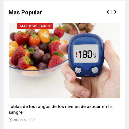
Mas Popular
MAS POPULARES
Nuev
reem
,
Tablas de los rangos de los niveles de azúcar en la
sangre
10 
28 junio, 2026