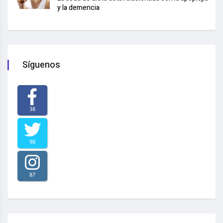
y la demencia
Síguenos
38
98
87