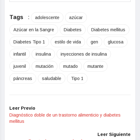
Tags
:
adolescente
azúcar
Azúcar en la Sangre
Diabetes
Diabetes mellitus
Diabetes Tipo 1
estilo de vida
gen
glucosa
infantil
insulina
inyecciones de insulina
juvenil
mutación
mutado
mutante
páncreas
saludable
Tipo 1
Leer Previo
Diagnóstico doble de un trastorno alimenticio y diabetes
mellitus
Leer Siguiente