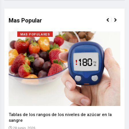
Mas Popular
MAS POPULARES
Nuev
reem
,
Tablas de los rangos de los niveles de azúcar en la
sangre
10 
28 junio, 2026