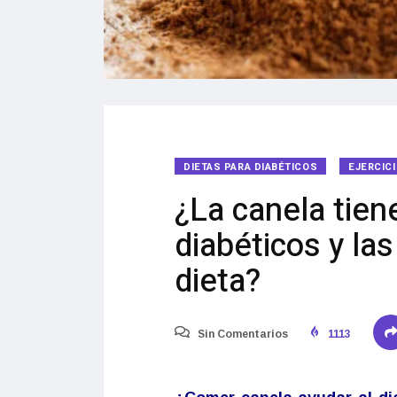
DIETAS PARA DIABÉTICOS
EJERCIC
¿La canela tien
diabéticos y la
dieta?
Sin Comentarios
1113