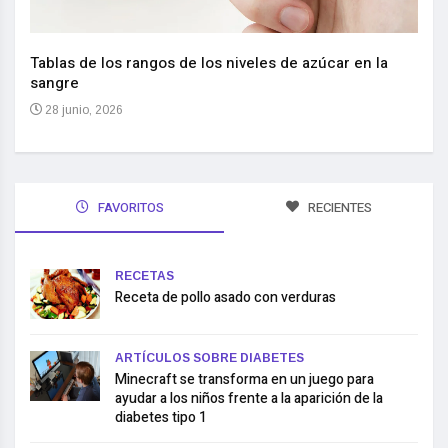
Nuev
reem
,
Tablas de los rangos de los niveles de azúcar en la
sangre
10 
28 junio, 2026
FAVORITOS
RECIENTES
RECETAS
Receta de pollo asado con verduras
ARTÍCULOS SOBRE DIABETES
Minecraft se transforma en un juego para
ayudar a los niños frente a la aparición de la
diabetes tipo 1