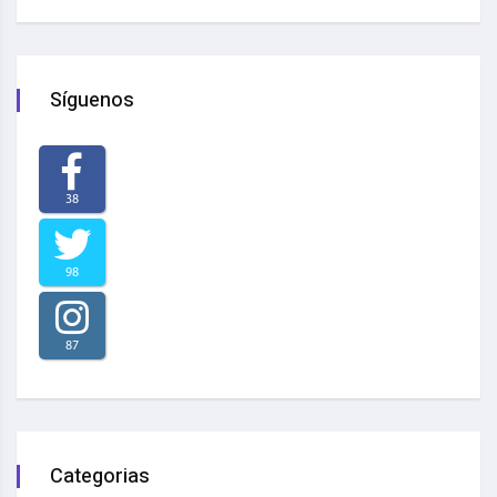
Síguenos
38
98
87
Categorias