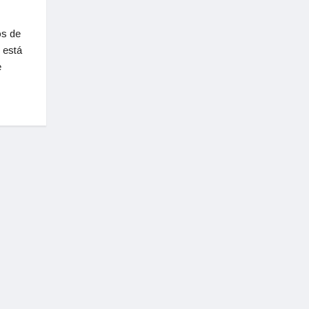
os de
 está
e