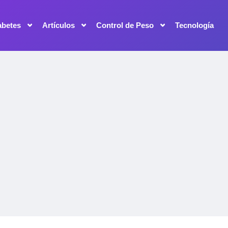
abetes
Artículos
Control de Peso
Tecnología