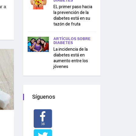
DIABETES
EL primer paso hacia
r a
la prevención de la
diabetes está en su
tazón de fruta
ARTÍCULOS SOBRE
DIABETES
La incidencia de la
diabetes está en
aumento entre los
jóvenes
Síguenos
38