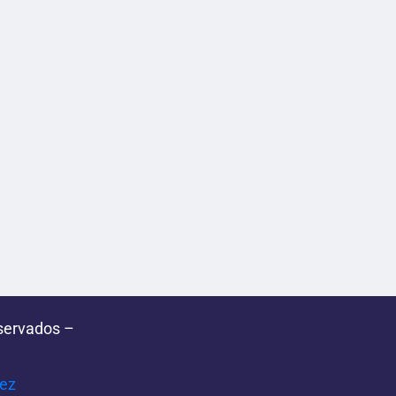
servados –
pez