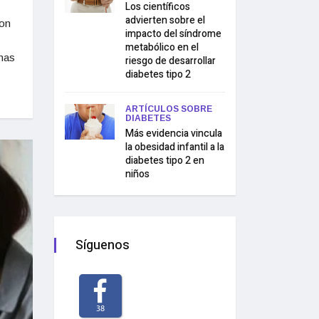
Los científicos
advierten sobre el
con
impacto del síndrome
metabólico en el
onas
riesgo de desarrollar
diabetes tipo 2
ARTÍCULOS SOBRE
DIABETES
Más evidencia vincula
la obesidad infantil a la
diabetes tipo 2 en
niños
Síguenos
38