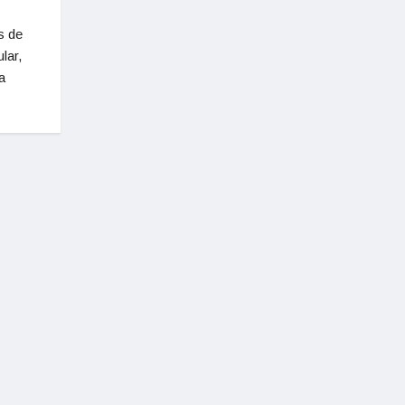
s de
lar,
a