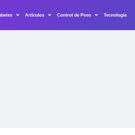
abetes
Artículos
Control de Peso
Tecnología