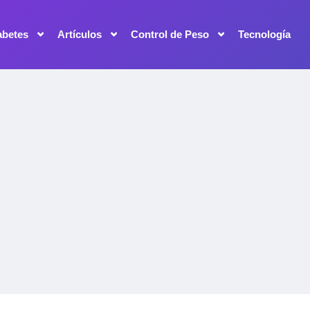
abetes
Artículos
Control de Peso
Tecnología