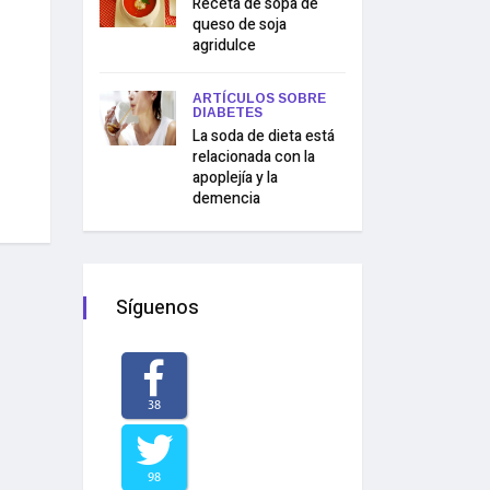
Receta de sopa de
queso de soja
agridulce
ARTÍCULOS SOBRE
DIABETES
La soda de dieta está
relacionada con la
apoplejía y la
demencia
Síguenos
38
98