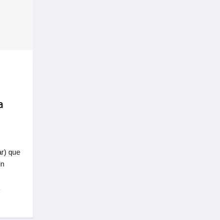
a
r) que
in