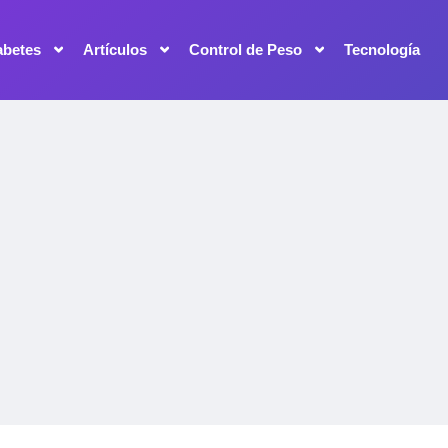
abetes
Artículos
Control de Peso
Tecnología