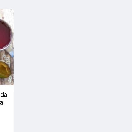
uda
la