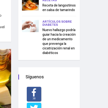
RECETAS
Receta de langostinos
en salsa de tamarindo
o
ARTÍCULOS SOBRE
DIABETES
vel
Nuevo hallazgo podría
guiar hacia la creación
de un medicamento
que prevenga la
cicatrización renal en
diabéticos
Síguenos
38