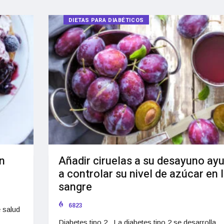
DIETAS PARA DIABÉTICOS
n
Añadir ciruelas a su desayuno ay
a controlar su nivel de azúcar en 
sangre
6823
 salud
Diabetes tipo 2 La diabetes tipo 2 se desarrolla