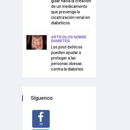
guiar hacia la creación
de un medicamento
que prevenga la
cicatrización renal en
diabéticos
ARTÍCULOS SOBRE
DIABETES
Los post-bióticos
pueden ayudar a
proteger a las
personas obesas
contra la diabetes
Síguenos
38