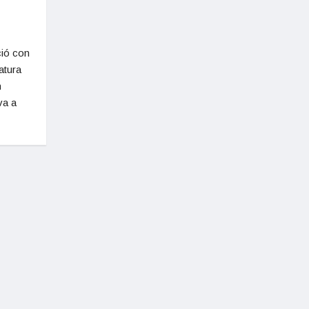
ció con
atura
n
va a