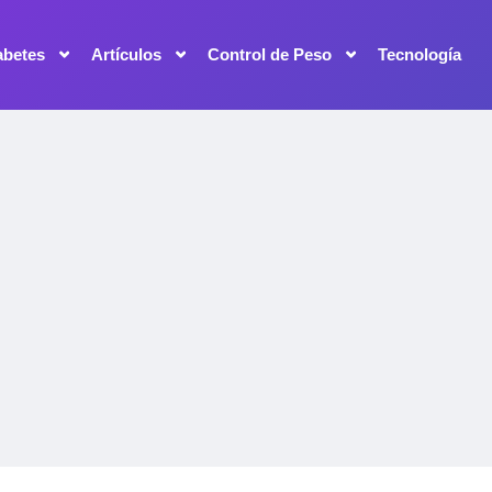
abetes
Artículos
Control de Peso
Tecnología