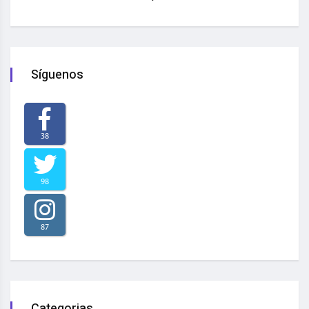
Síguenos
38
98
87
Categorias