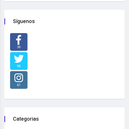
Síguenos
38
98
87
Categorias