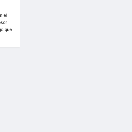
n el
esor
jo que