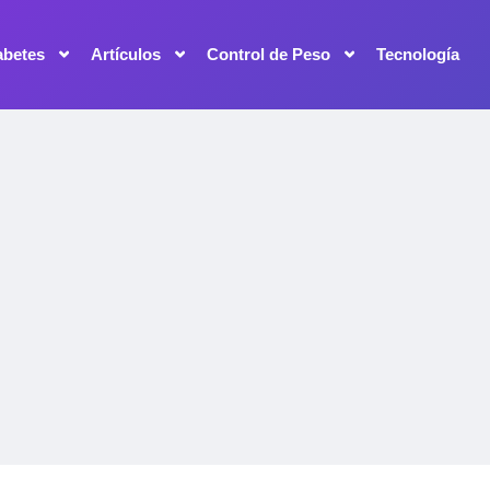
abetes
Artículos
Control de Peso
Tecnología