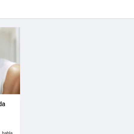
da
, habla