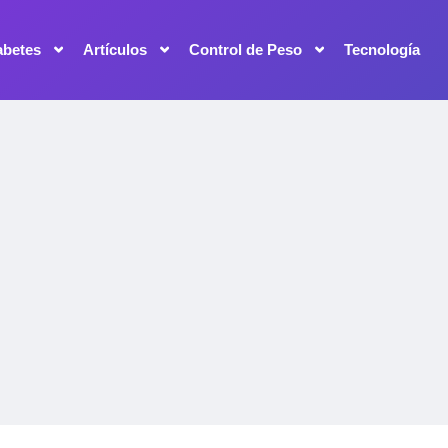
abetes
Artículos
Control de Peso
Tecnología