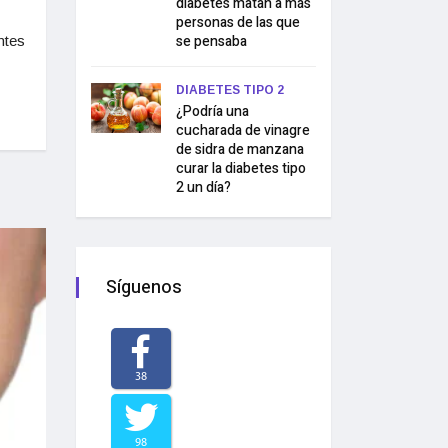
diabetes matan a más
personas de las que
se pensaba
ntes
DIABETES TIPO 2
¿Podría una
cucharada de vinagre
de sidra de manzana
curar la diabetes tipo
2 un día?
Síguenos
38
98