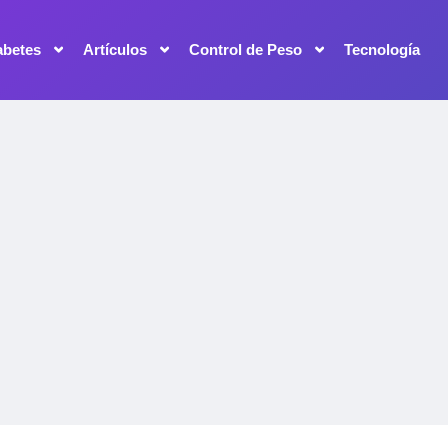
abetes
Artículos
Control de Peso
Tecnología