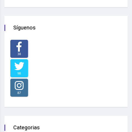
Síguenos
38
98
87
Categorias