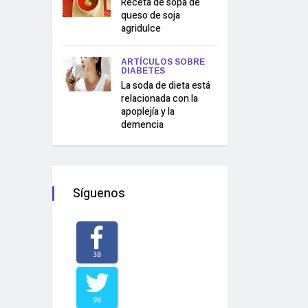
Receta de sopa de
queso de soja
agridulce
ARTÍCULOS SOBRE
DIABETES
La soda de dieta está
relacionada con la
apoplejía y la
demencia
Síguenos
38
98