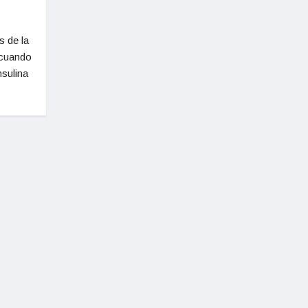
s de la
 cuando
nsulina