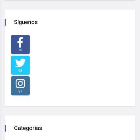
Síguenos
38
98
87
Categorias