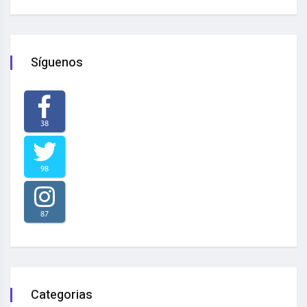
Síguenos
38
98
87
Categorias