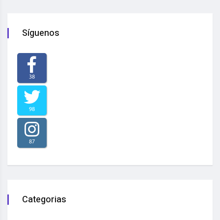
Síguenos
38
98
87
Categorias