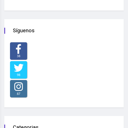
Síguenos
38
98
87
Categorias