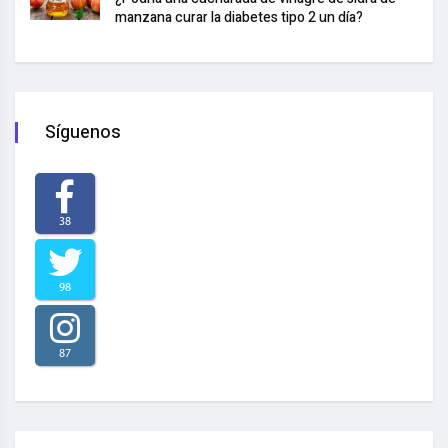
manzana curar la diabetes tipo 2 un día?
Síguenos
38
98
87