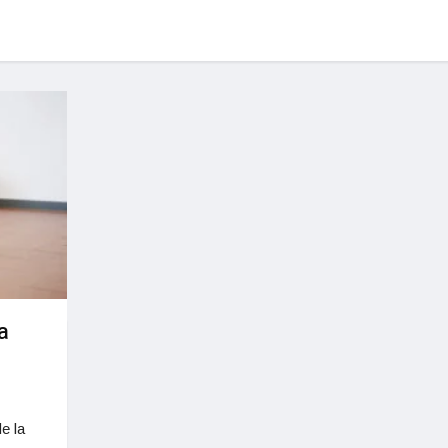
a
e la