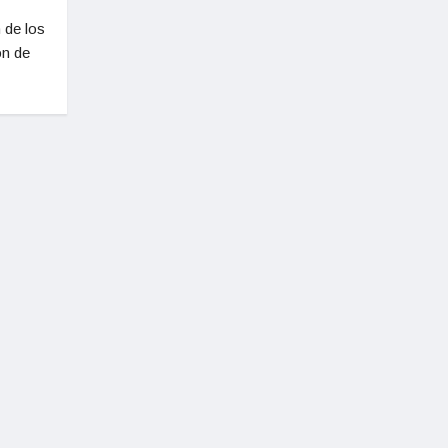
 de los
ón de