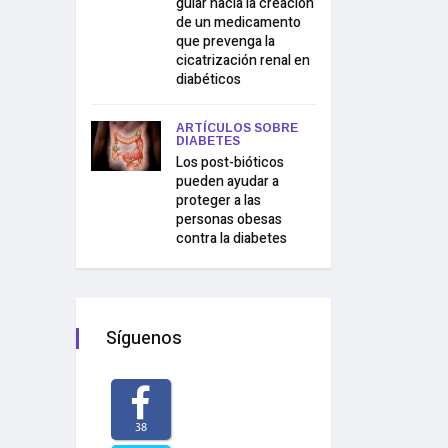
guiar hacia la creación
de un medicamento
que prevenga la
cicatrización renal en
diabéticos
ARTÍCULOS SOBRE
DIABETES
Los post-bióticos
pueden ayudar a
proteger a las
personas obesas
contra la diabetes
Síguenos
38