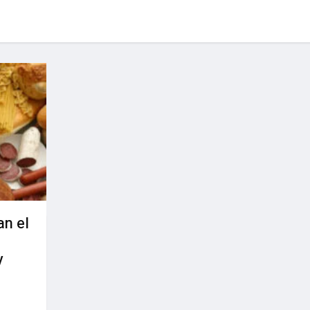
an el
y