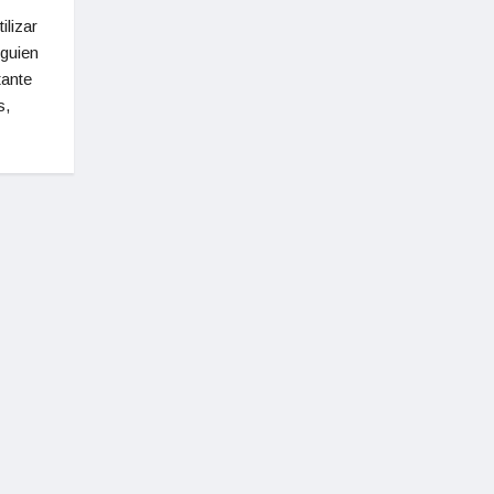
ilizar
guien
tante
s,