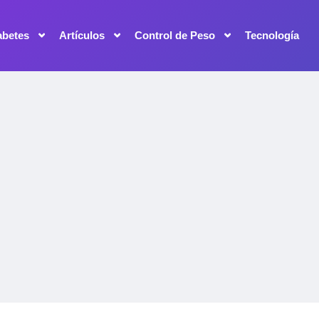
abetes
Artículos
Control de Peso
Tecnología