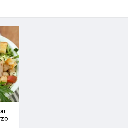
on
rzo