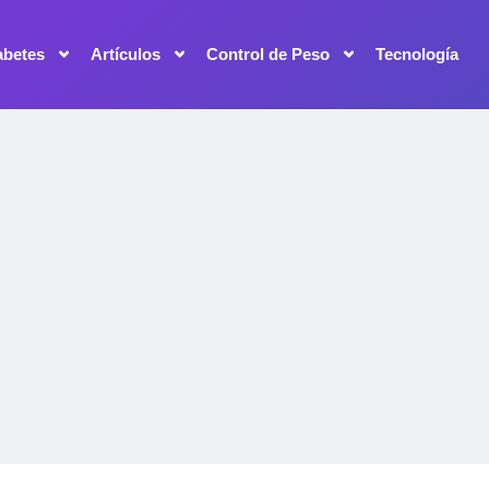
abetes
Artículos
Control de Peso
Tecnología