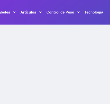
abetes
Artículos
Control de Peso
Tecnología