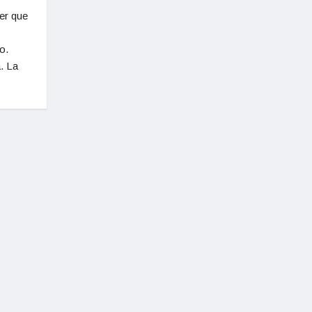
er que
o.
. La