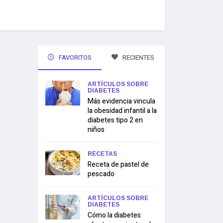
FAVORITOS
RECIENTES
ARTÍCULOS SOBRE
DIABETES
Más evidencia vincula
la obesidad infantil a la
diabetes tipo 2 en
niños
RECETAS
Receta de pastel de
pescado
ARTÍCULOS SOBRE
DIABETES
Cómo la diabetes