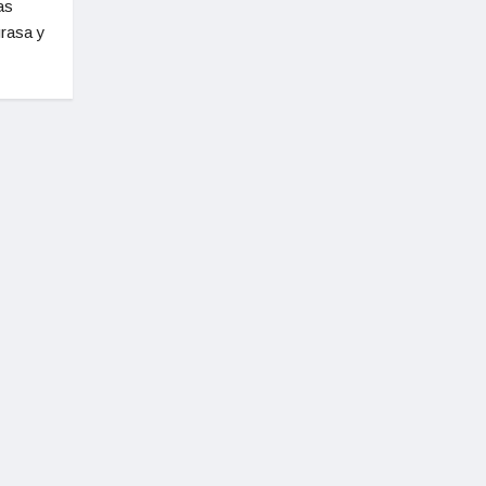
as
grasa y