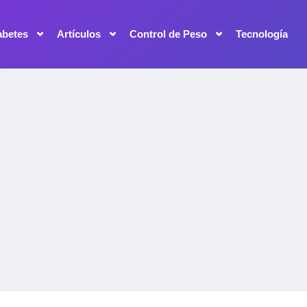
abetes
Artículos
Control de Peso
Tecnología