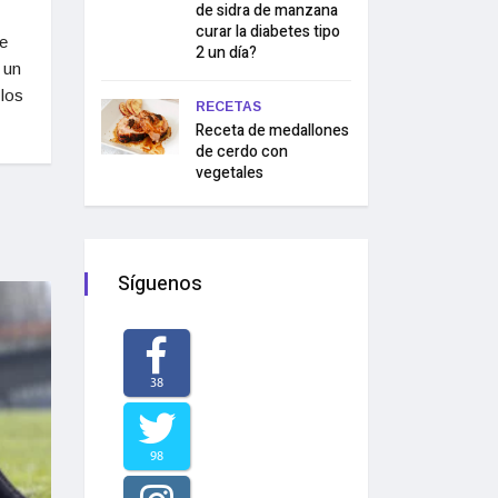
de sidra de manzana
curar la diabetes tipo
e
2 un día?
 un
 los
RECETAS
Receta de medallones
de cerdo con
vegetales
Síguenos
38
98