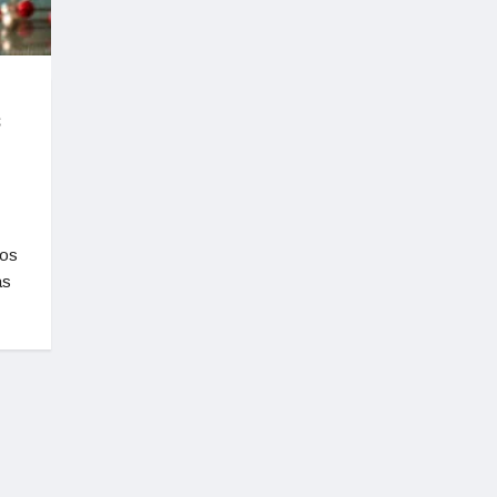
s
ños
as