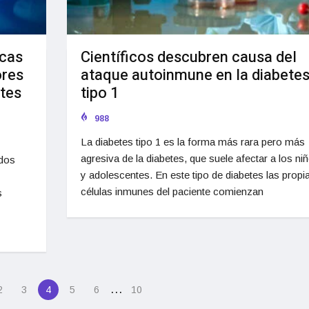
icas
Científicos descubren causa del
ores
ataque autoinmune en la diabete
etes
tipo 1
988
La diabetes tipo 1 es la forma más rara pero más
agresiva de la diabetes, que suele afectar a los ni
 dos
y adolescentes. En este tipo de diabetes las propi
células inmunes del paciente comienzan
s
…
2
3
4
5
6
10