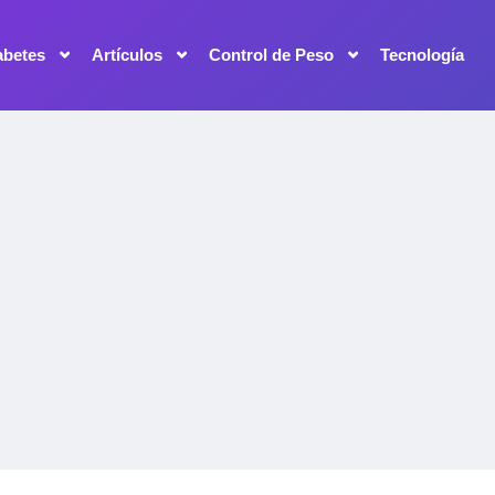
abetes
Artículos
Control de Peso
Tecnología