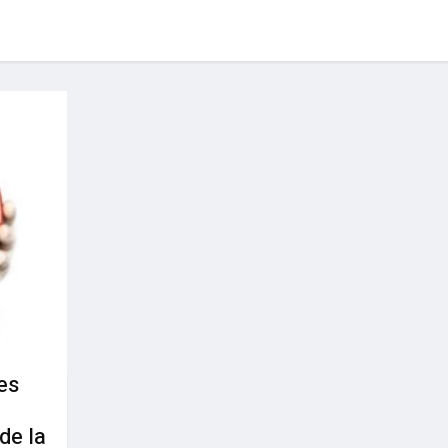
es
de la