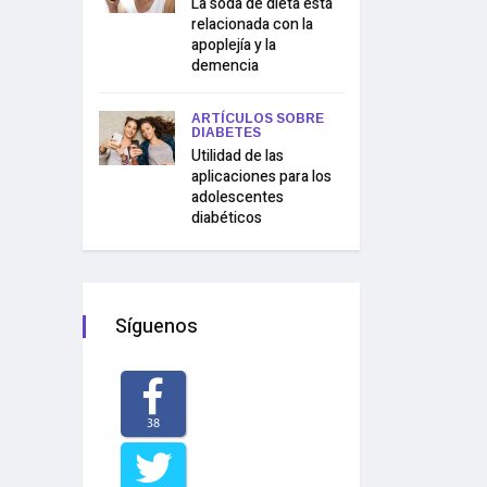
La soda de dieta está
relacionada con la
apoplejía y la
demencia
ARTÍCULOS SOBRE
DIABETES
Utilidad de las
aplicaciones para los
adolescentes
diabéticos
Síguenos
38