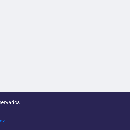
servados –
pez