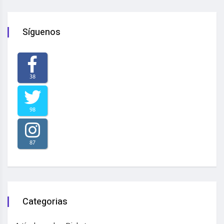
Síguenos
38
98
87
Categorias