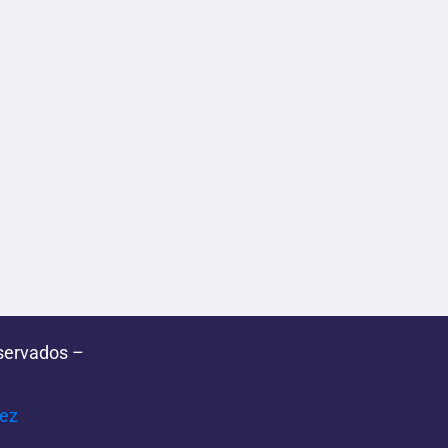
servados –
pez