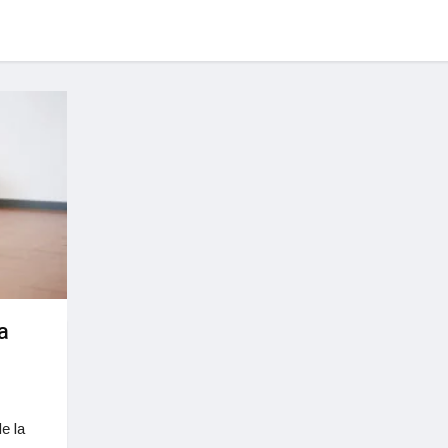
a
e la