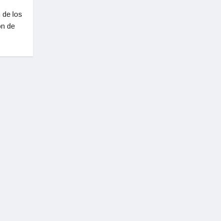
 de los
ón de