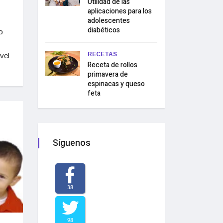
Utilidad de las
aplicaciones para los
adolescentes
diabéticos
o
RECETAS
vel
Receta de rollos
primavera de
espinacas y queso
feta
Síguenos
38
98