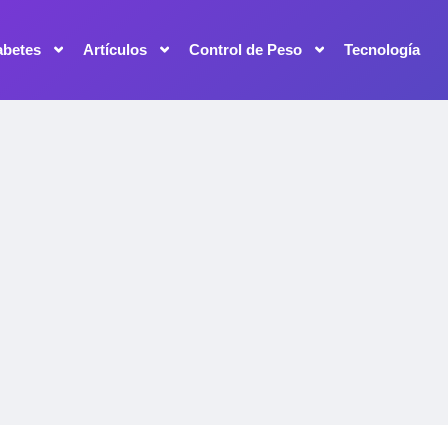
abetes
Artículos
Control de Peso
Tecnología