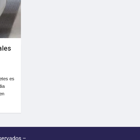
ales
betes es
dia
 en
servados –