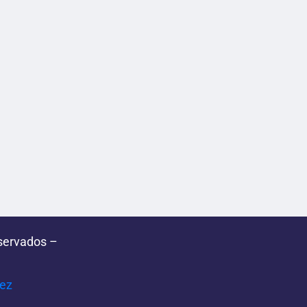
servados –
pez