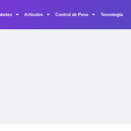
abetes
Artículos
Control de Peso
Tecnología