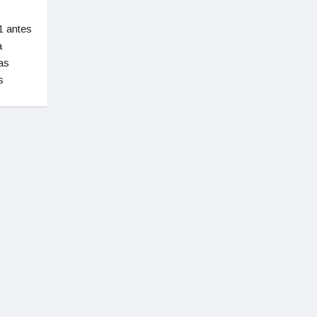
1 antes
a
as
s