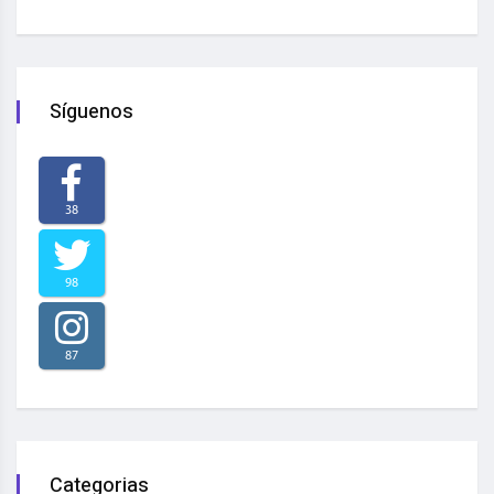
Síguenos
38
98
87
Categorias