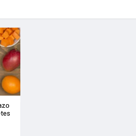
azo
etes