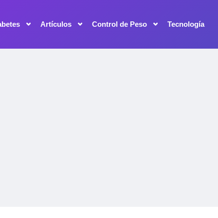
abetes
Artículos
Control de Peso
Tecnología