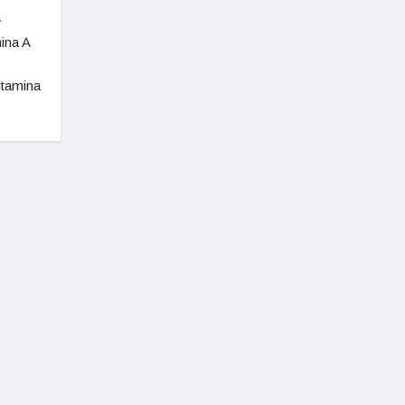
e
ina A
itamina